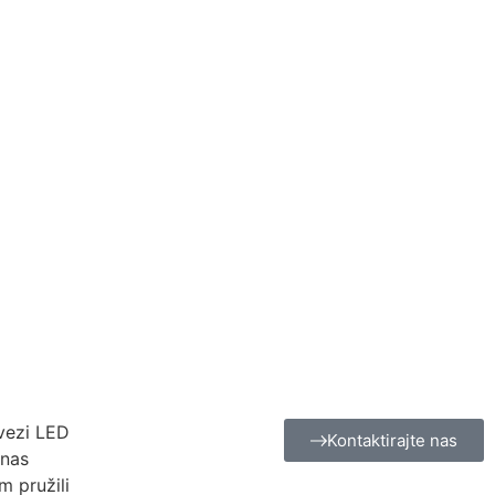
 vezi LED
Kontaktirajte nas
 nas
m pružili