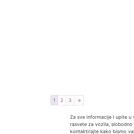
1
2
3
→
Za sve informacije i upite u
rasvete za vozila, slobodno
kontaktirajte kako bismo va