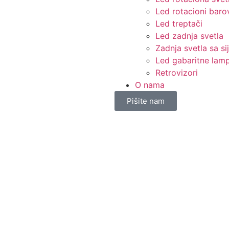
Led rotacioni baro
Led treptači
Led zadnja svetla
Zadnja svetla sa si
Led gabaritne lam
Retrovizori
O nama
Pišite nam