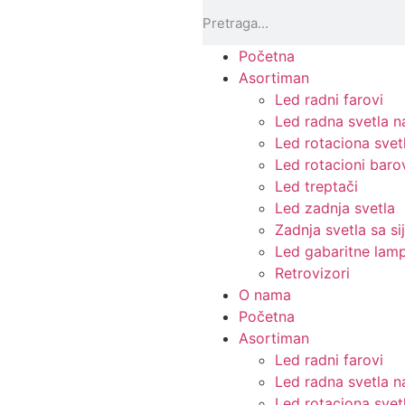
Početna
Asortiman
Led radni farovi
Led radna svetla na
Led rotaciona svet
Led rotacioni baro
Led treptači
Led zadnja svetla
Zadnja svetla sa si
Led gabaritne lam
Retrovizori
O nama
Početna
Asortiman
Led radni farovi
Led radna svetla na
Led rotaciona svet