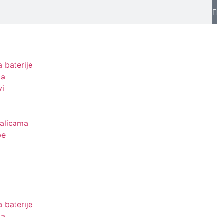
 baterije
la
vi
jalicama
pe
 baterije
la