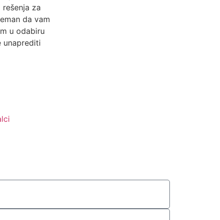
 rešenja za
preman da vam
am u odabiru
 unaprediti
lci