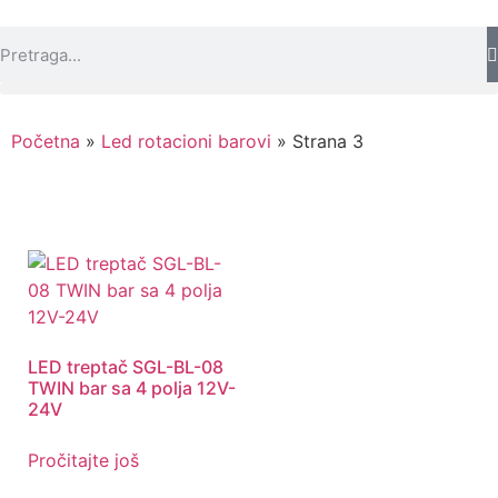
Početna
»
Led rotacioni barovi
»
Strana 3
LED treptač SGL-BL-08
TWIN bar sa 4 polja 12V-
24V
Pročitajte još