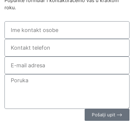
Popunite formular i kontaktiraćemo vas u kratkom
roku.
Pošalji upit ⟶