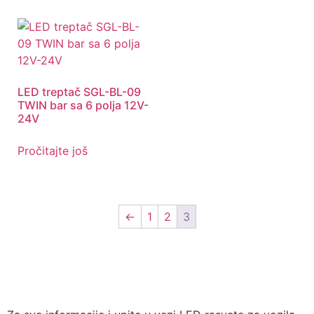
LED treptač SGL-BL-09
TWIN bar sa 6 polja 12V-
24V
Pročitajte još
←
1
2
3