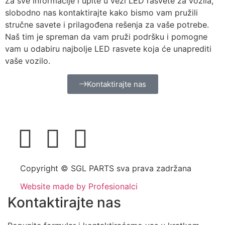
Za sve informacije i upite u vezi LED rasvete za vozila,
slobodno nas kontaktirajte kako bismo vam pružili
stručne savete i prilagođena rešenja za vaše potrebe.
Naš tim je spreman da vam pruži podršku i pomogne
vam u odabiru najbolje LED rasvete koja će unaprediti
vaše vozilo.
Kontaktirajte nas
Copyright © SGL PARTS sva prava zadržana
Website made by Profesionalci
Kontaktirajte nas